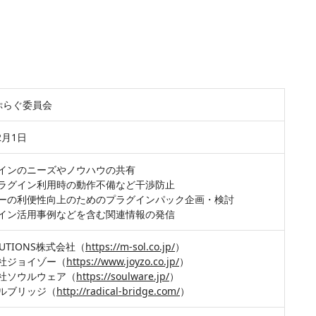
neぷらぐ委員会
2月1日
インのニーズやノウハウの共有
ラグイン利用時の動作不備など干渉防止
ーの利便性向上のためのプラグインパック企画・検討
イン活用事例などを含む関連情報の発信
LUTIONS株式会社（
https://m-sol.co.jp/
）
社ジョイゾー（
https://www.joyzo.co.jp/
）
社ソウルウェア（
https://soulware.jp/
）
ルブリッジ（
http://radical-bridge.com/
）