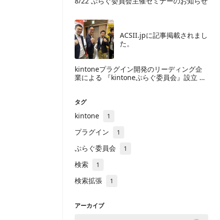
8/22 ぷらぐ委員会主催セミナーのお知らせ
ACSII.jpに記事掲載されまし
た。
kintoneプラグイン開発のリーディング企
業による 『kintoneぷらぐ委員会』設立
～ユーザーと開発ベンダーの利便性向上を
目指しアプリ開発を促進～
タグ
kintone
1
プラグイン
1
ぷらぐ委員会
1
検索
1
検索拡張
1
アーカイブ